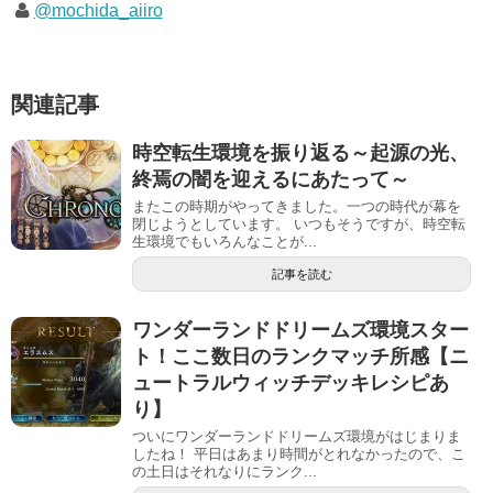
@mochida_aiiro
関連記事
時空転生環境を振り返る～起源の光、
終焉の闇を迎えるにあたって～
またこの時期がやってきました。一つの時代が幕を
閉じようとしています。 いつもそうですが、時空転
生環境でもいろんなことが...
記事を読む
ワンダーランドドリームズ環境スター
ト！ここ数日のランクマッチ所感【ニ
ュートラルウィッチデッキレシピあ
り】
ついにワンダーランドドリームズ環境がはじまりま
したね！ 平日はあまり時間がとれなかったので、こ
の土日はそれなりにランク...