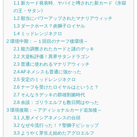
1.1
新カード発表時、ヤバイと噂された新カード《氷獄
の王・サタン》
1.2
順当にパワーアップされたマナリアウィッチ
1.3
ダークホース？炎獅子ロイヤル
1.4
ミッドレンジネクロ
2
環境中期：～１回目のナーフ後環境～
2.1
能力調整されたカードと謎のデッキ
2.2
大逆転評価！異界サタンドラゴン
2.3
普通に使われるマナリアウィッチ
2.4
AFネメシスも普通に強かった
2.5
安定のミッドレンジネクロ
2.6
ナーフを受けたロイヤルはというと？
2.7
そんな５デッキの群雄割拠時代
2.8
余談：ゴリラエルフも数日間はやった
3
環境後期：～アディショナルカード追加後～
3.1
人形メイシアネメシスの台頭
3.2
なぜ今流行った！？聖獅子ビショップ
3.3
ようやく芽生え始めたアグロエルフ