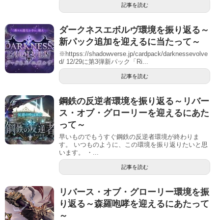
記事を読む
ダークネスエボルヴ環境を振り返る～
新パック追加を迎えるに当たって～
※httpss://shadowverse.jp/cardpack/darknessevolve
d/ 12/29に第3弾新パック「Ri...
記事を読む
鋼鉄の反逆者環境を振り返る～リバー
ス・オブ・グローリーを迎えるにあた
って～
早いものでもうすぐ鋼鉄の反逆者環境が終わりま
す。 いつものように、この環境を振り返りたいと思
います。 ・...
記事を読む
リバース・オブ・グローリー環境を振
り返る～森羅咆哮を迎えるにあたって
～