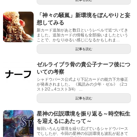
「神々の騒嵐」新環境をぼんやりと妄
想してみる
新カード追加があと数日というレベルで近づいてき
ました。追加カードの情報も全部揃いましたという
ことで、かなりゆるい感じになるかもしれま...
記事を読む
ゼルライブラ骨の貴公子ナーフ後につ
いての考察
シャドウバース公式より下記カードの能力下方修正
が発表されました。 《風読みの少年・ゼル》（2コ
スト2/2→4コスト3/4） ...
記事を読む
星神の伝説環境を振り返る～時空転生
を迎えるにあたって～
毎回いろんな環境を繰り広げているシャドウバース
でししたが、今回の星神の伝説環境も波乱が起きて