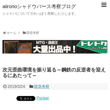
aiironoシャドウバース考察ブログ
シャドバについてそれっぽく考察したりします。
ホーム
環境考察
次元歪曲環境を振り返る～鋼鉄の反逆者を迎え
るにあたって～
2019/3/24
環境考察
Pocket