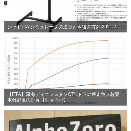
シャドバAIシミュレータの進捗と今後の方針[2021/2]
【ETA】深海ディズレスタンOTKドラの疾走魚２枚要
求難易度の計算【シャドバ】