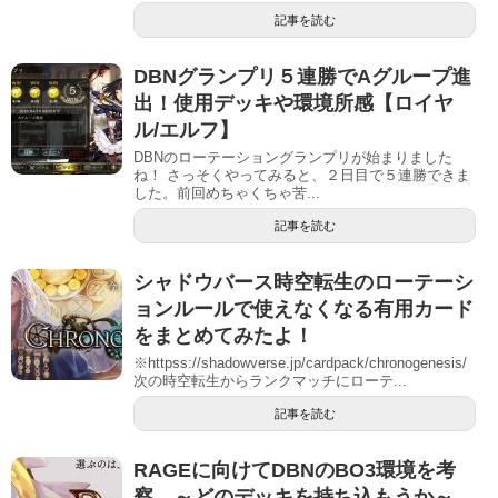
記事を読む
DBNグランプリ５連勝でAグループ進
出！使用デッキや環境所感【ロイヤ
ル/エルフ】
DBNのローテーショングランプリが始まりました
ね！ さっそくやってみると、２日目で５連勝できま
した。前回めちゃくちゃ苦...
記事を読む
シャドウバース時空転生のローテーシ
ョンルールで使えなくなる有用カード
をまとめてみたよ！
※httpss://shadowverse.jp/cardpack/chronogenesis/
次の時空転生からランクマッチにローテ...
記事を読む
RAGEに向けてDBNのBO3環境を考
察 ～どのデッキを持ち込もうか～