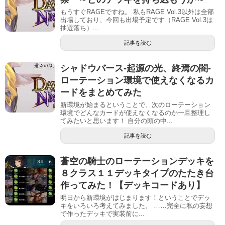
もうすぐRAGEですね。 私もRAGE Vol.3以外は全部
出場しており、今回も出場予定です（RAGE Vol.3は
抽選落ち）...
記事を読む
シャドウバース-起源の光、終焉の闇-
ローテーション環境で使えなくなるカ
ードをまとめてみた
新環境が始まるということで、次のローテーション
環境でどんなカードが使えなくなるのか一旦整理し
てみたいと思います！ 自分の頭の中...
記事を読む
蒼空の騎士のローテーションデッキを
８クラス１１デッキタイプのたたき台
作ってみた！【デッキコードあり】
明日から新環境がはじまります！ということでデッ
キをいろいろ考えてみました。 ……完全に私の妄想
で作ったデッキで実装前に...