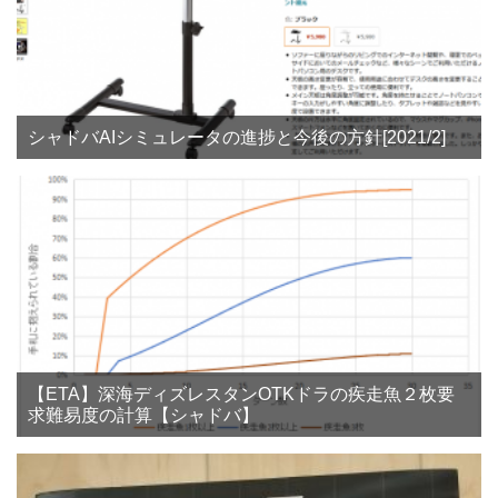
シャドバAIシミュレータの進捗と今後の方針[2021/2]
【ETA】深海ディズレスタンOTKドラの疾走魚２枚要
求難易度の計算【シャドバ】