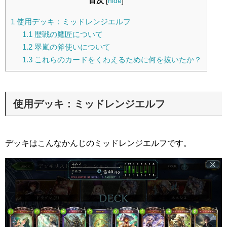
目次
[
hide
]
1
使用デッキ：ミッドレンジエルフ
1.1
歴戦の鷹匠について
1.2
翠嵐の斧使いについて
1.3
これらのカードをくわえるために何を抜いたか？
使用デッキ：ミッドレンジエルフ
デッキはこんなかんじのミッドレンジエルフです。