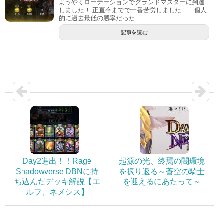
ようやくローテーションでグランドマスターに到達
しました！ 正直今までで一番苦労しました……個人
的に過去最低の勝率だった...
記事を読む
Day2進出！！Rage
起源の光、終焉の闇環境
Shadowverse DBNに持
を振り返る～蒼空の騎士
ち込んだデッキ解説【エ
を迎えるにあたって～
ルフ、ネメシス】